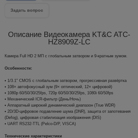
Задать вопрос
Описание Видеокамера KT&C ATC-
HZ8909Z-LC
Камера Full HD 2 МП с глобальным затвором и 9-кратным зумом.
Особенности:
• 1/3.1" CMOS с глобальным затвором, прогрессивная развёртка
• 108× автофокусный зум (9× оптический, 12× цифровой)
• 1080p 60/50/30/25fps, 720p 60/50/30/25fps, 1080i 60/50fps
• Механический ICR-фильтр (День/Ночь)
• Аппаратный широкий динамический диапазон (True WDR)
• 2D/3D-цифровое подавление шума (DNR), защита от запотевания
(Defog), цифровая стабилизация изображения (DIS)
• UART RS232-TTL (Pelco-D/P, VISCA)
Технические характеристики