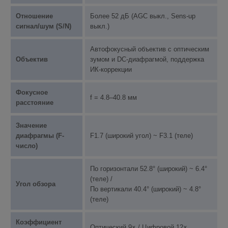
Отношение
Более 52 дБ (AGC выкл., Sens-up
сигнал/шум (S/N)
выкл.)
Автофокусный объектив с оптическим
Объектив
зумом и DC-диафрагмой, поддержка
ИК-коррекции
Фокусное
f = 4.8–40.8 мм
расстояние
Значение
диафрагмы (F-
F1.7 (широкий угол) ~ F3.1 (теле)
число)
По горизонтали 52.8° (широкий) ~ 6.4°
(теле) /
Угол обзора
По вертикали 40.4° (широкий) ~ 4.8°
(теле)
Коэффициент
Оптический 9× / Цифровой 12×