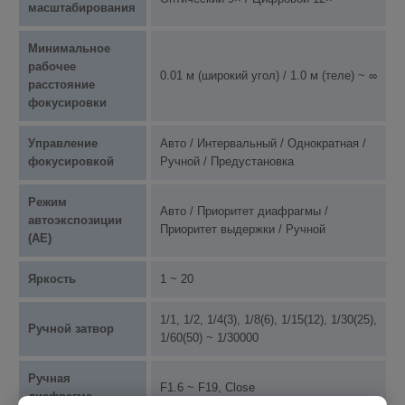
масштабирования
Минимальное
рабочее
0.01 м (широкий угол) / 1.0 м (теле) ~ ∞
расстояние
фокусировки
Управление
Авто / Интервальный / Однократная /
фокусировкой
Ручной / Предустановка
Режим
Авто / Приоритет диафрагмы /
автоэкспозиции
Приоритет выдержки / Ручной
(AE)
Яркость
1 ~ 20
1/1, 1/2, 1/4(3), 1/8(6), 1/15(12), 1/30(25),
Ручной затвор
1/60(50) ~ 1/30000
Ручная
F1.6 ~ F19, Close
диафрагма