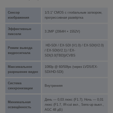
Сенсор
1/3.1” CMOS с глобальным затвором,
изображения
прогрессивная развёртка
Эффективные
3.2MP (2064H × 1552V)
пиксели
HD-SDI / EX-SDI (V1.0) / EX-SDI(V2.0)
Режим вывода
/ EX-SDI(V2.1) / EX-
видеосигнала
SDI(3.0(TBD))/CVBS
Максимальное
1080p @ 60/50fps (через LVDS/EX-
разрешение видео
SDI/HD-SDI)
Система
Внутренняя
синхронизации
День — 0,03 люкс (F1.7); Ночь — 0,01
Минимальная
люкс (F1.7, IR-cut вкл., Sens-up выкл.,
освещённость
AGC 48 дБ)