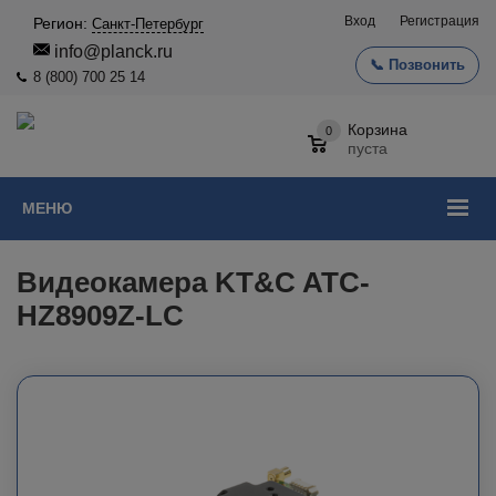
Вход
Регистрация
Регион:
Санкт-Петербург
info@planck.ru
📞 Позвонить
8 (800) 700 25 14
Корзина
0
пуста
МЕНЮ
Видеокамера KT&C ATC-
HZ8909Z-LC