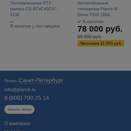
Тепловизионная PTZ-
Автомобильный
камера CQ-BTVC43C07-
тепловизор Planck N-
2132
Driver P102 (384)
В наличии
В наличии у поставщика
78 000
руб.
89 000
руб.
Экономия
11 000
руб.
Военные тепловизоры-прицелы: прицелы с тепловизором для
Санкт-Петербург
Регион:
военных. Купить военные прицелы ночного видения на автомат. 🚗
Бесплатная доставка в Санкт-Петербурге!
info@planck.ru
8 (800) 700 25 14
Заказать звонок
О компании