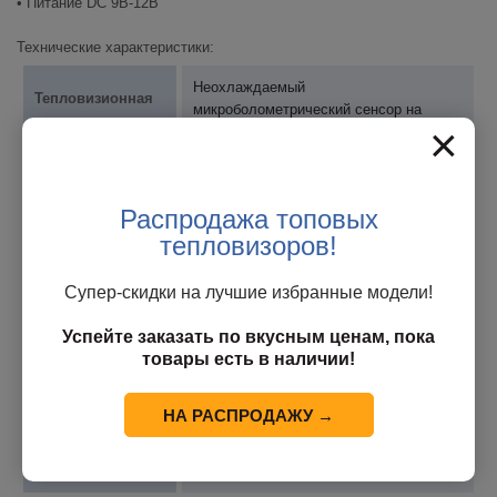
• Питание DC 9В-12В
Технические характеристики:
Неохлаждаемый
Тепловизионная
микроболометрический сенсор на
матрица
×
основе оксида ванадия
Спектральный
8 ~ 14мкм
диапазон
Распродажа топовых
тепловизоров!
Температурная
< 40мк(@25°C,F#=1.0)
чувствительность
Супер-скидки на лучшие избранные модели!
Разрешение
384 х 288
Успейте заказать по вкусным ценам, пока
товары есть в наличии!
Шаг пикселя
17мкм
НА РАСПРОДАЖУ →
Диапазон
измерения
От -20°С до +120°С
температуры