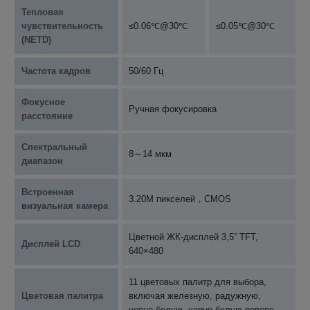
Тепловая
чувствительность
≤0.06℃@30℃
≤0.05℃@30℃
(NETD)
Частота кадров
50/60 Гц
Фокусное
Ручная фокусировка
расстояние
Спектральный
8～14 мкм
диапазон
Встроенная
3.20M пикселей，CMOS
визуальная камера
Цветной ЖК-дисплей 3,5” TFT,
Дисплей LCD
640×480
11 цветовых палитр для выбора,
Цветовая палитра
включая железную, радужную,
черно-белую, черно-белую реверс...