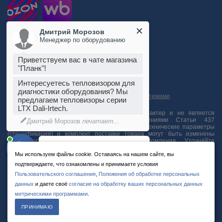
Дмитрий Морозов
Менеджер по оборудованию
Приветствуем вас в чате магазина
"Планк"!
Пользовательское соглашение
Положение об обработке персональных данных
Интересуетесь тепловизором для
Согласие на обработку персональных данных
диагностики оборудования? Мы
Согласие на обработку данных метрическими системами
предлагаем тепловизоры серии
LTX Dali-Irtech.
Информация на сайте носит справочный характер и не является
публичной офертой, определяемой положениями Статьи 437
Дмитрий Морозов
печатает...
Гражданского кодекса Российской Федерации. Технические параметры
(спецификация) и комплект поставки товара могут быть изменены
производителем без предварительного уведомления. Уточняйте
Введите сообщение
информацию у наших менеджеров.
Мы используем файлы cookie. Оставаясь на нашем сайте, вы
подтверждаете, что ознакомлены и принимаете условия
Пользовательского соглашения
,
Положения об обработке персональных
© 2012-2026 ООО «Планк» ИНН: 7805595762 ОГРН: 1127847393827
данных
и даете своё
согласие на обработку ваших персональных данных
метрическими программами
.
ПРИНИМАЮ