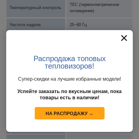
TEC (термоэлектрическое
Температурный контроль
охлаждение)
Частота кадров
25~60 Гц
×
NETD (f/1,300K, 50 Гц)
40 мК
Время отклика
≥15мВ/К
Распродажа топовых
тепловизоров!
Эффективная частота
≥99%
пикселей
Супер-скидки на лучшие избранные модели!
Типичное
Успейте заказать по вкусным ценам, пока
энергопотребление (50
130МВт
товары есть в наличии!
Гц, без учета TEC)
НА РАСПРОДАЖУ →
Режим чтения
Построчное считывание
Зеркальная функция
По горизонтали и по вертикали