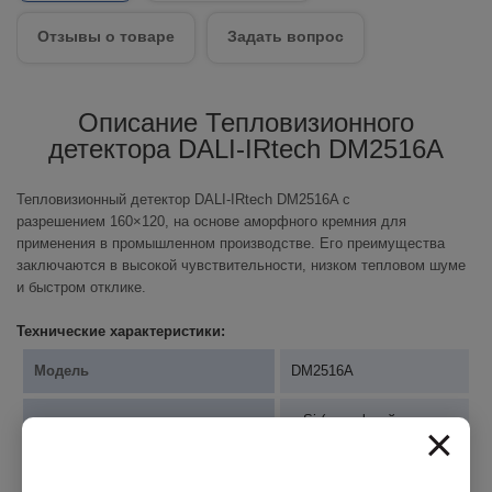
Отзывы о товаре
Задать вопрос
Описание Тепловизионного
детектора DALI-IRtech DM2516A
Тепловизионный детектор DALI-IRtech DM2516A с
разрешением 160×120, на основе аморфного кремния для
применения в промышленном производстве. Его преимущества
заключаются в высокой чувствительности, низком тепловом шуме
и быстром отклике.
Технические характеристики:
Модель
DM2516A
a-Si (аморфный
×
Тип детектора
кремний)
Разрешение
160×120