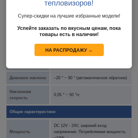
тепловизоров!
Протокол
ONVIF (профиль S, профиль G)
Супер-скидки на лучшие избранные модели!
интерфейса
Успейте заказать по вкусным ценам, пока
Панорама/наклон
товары есть в наличии!
Диапазон подачи
360 ° (бесконечно)
НА РАСПРОДАЖУ →
Скорость
0,05 °/с ~ 60 °/с
вращения
Диапазон наклона
–20 ° ~ 90 ° (автоматическое обратное)
Наклонная
0,05 ° ~ 50 °/с
скорость
Общие характеристики
DC 12V - 24V, широкий вход
Мощность
напряжения; Потребляемая мощность:
≤24W ；